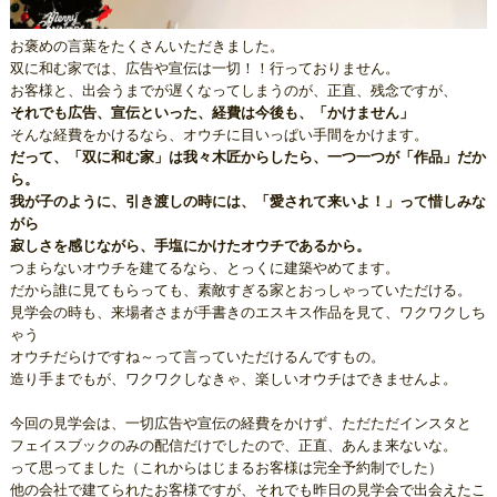
お褒めの言葉をたくさんいただきました。
双に和む家では、広告や宣伝は一切！！行っておりません。
お客様と、出会うまでが遅くなってしまうのが、正直、残念ですが、
それでも広告、宣伝といった、経費は今後も、「かけません」
そんな経費をかけるなら、オウチに目いっぱい手間をかけます。
だって、「双に和む家」は我々木匠からしたら、一つ一つが「作品」だか
ら。
我が子のように、引き渡しの時には、「愛されて来いよ！」って惜しみな
がら
寂しさを感じながら、手塩にかけたオウチであるから。
つまらないオウチを建てるなら、とっくに建築やめてます。
だから誰に見てもらっても、素敵すぎる家とおっしゃっていただける。
見学会の時も、来場者さまが手書きのエスキス作品を見て、ワクワクしち
ゃう
オウチだらけですね～って言っていただけるんですもの。
造り手までもが、ワクワクしなきゃ、楽しいオウチはできませんよ。
今回の見学会は、一切広告や宣伝の経費をかけず、ただただインスタと
フェイスブックのみの配信だけでしたので、正直、あんま来ないな。
って思ってました（これからはじまるお客様は完全予約制でした）
他の会社で建てられたお客様ですが、それでも昨日の見学会で出会えたこ