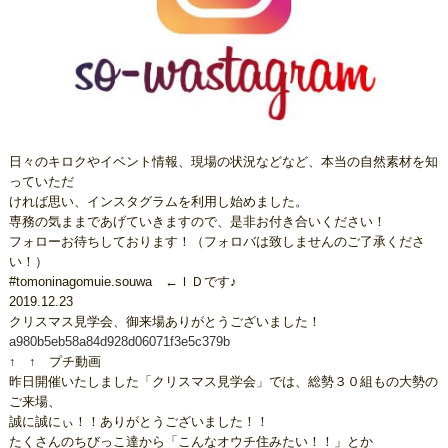
日々のキロクやイベント情報、現場の状況などなど、本当の自然素材を知
っていただ
ければ思い、インスタグラムを利用し始めました。
専務の気ままであげていきますので、是非お付き合いください！
フォローお待ちしております！（フォロバは致しませんのご了承くださ
い！）
#tomoninagomuie.souwa ←ＩＤです♪
2019.12.23
クリスマス見学会、御来場ありがとうございました！
a980b5eb58a84d928d06071f3e5c379b
↑ ↑ プチ動画
昨日開催いたしました「クリスマス見学会」では、総勢３０組もの大勢の
ご来場、
誠に誠にぃ！！ありがとうございました！！
たくさんのちびっこ達から「こんなオウチ住みたい！！」とか