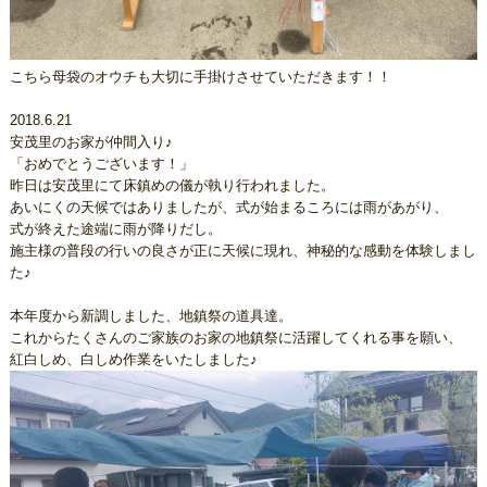
こちら母袋のオウチも大切に手掛けさせていただきます！！
2018.6.21
安茂里のお家が仲間入り♪
「おめでとうございます！」
昨日は安茂里にて床鎮めの儀が執り行われました。
あいにくの天候ではありましたが、式が始まるころには雨があがり、
式が終えた途端に雨が降りだし。
施主様の普段の行いの良さが正に天候に現れ、神秘的な感動を体験しまし
た♪
本年度から新調しました、地鎮祭の道具達。
これからたくさんのご家族のお家の地鎮祭に活躍してくれる事を願い、
紅白しめ、白しめ作業をいたしました♪